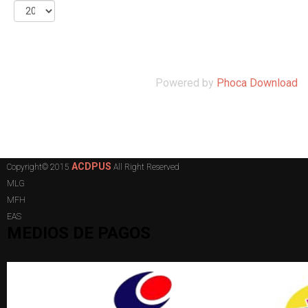
Powered by
Phoca Download
ACDPUS
Copyright© 2015
All Right Reserved
MLG
MFH
EAS
MEDIOS DE PAGOS